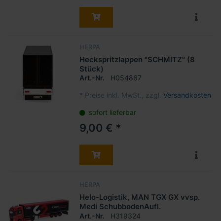
HERPA
Heckspritzlappen "SCHMITZ" (8
Stück)
Art.-Nr.
H054867
*
Preise inkl. MwSt., zzgl.
Versandkosten
sofort lieferbar
9,00 € *
HERPA
Helo-Logistik, MAN TGX GX vvsp.
Medi SchubbodenAufl.
Art.-Nr.
H319324