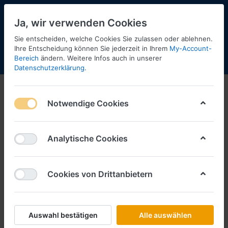
Ja, wir verwenden Cookies
Sie entscheiden, welche Cookies Sie zulassen oder ablehnen.
Ihre Entscheidung können Sie jederzeit in Ihrem
My-Account-
Bereich
ändern. Weitere Infos auch in unserer
Menü
Anmelden
Shopaktualisierung
Warenkorb
Datenschutzerklärung
.
Herpa-Neuheiten
Notwendige Cookies
1-12
von
32
Filtern
Sortieren
Analytische Cookies
Cookies von Drittanbietern
HERPA
Abrollmulden gerippt, weiß (2 Stück)
(Farbvariante) (Farbvariante)
Art.-Nr.
H053884003
Auswahl bestätigen
Alle auswählen
*
Preise inkl. MwSt., zzgl.
Versandkosten