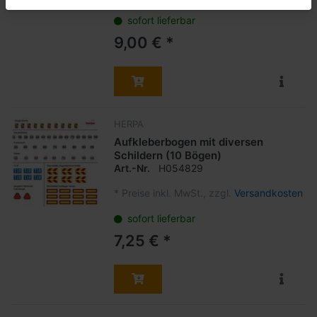
sofort lieferbar
9,00 € *
HERPA
Aufkleberbogen mit diversen
Schildern (10 Bögen)
Art.-Nr.
H054829
*
Preise inkl. MwSt., zzgl.
Versandkosten
sofort lieferbar
7,25 € *