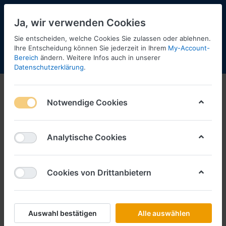
Ja, wir verwenden Cookies
Sie entscheiden, welche Cookies Sie zulassen oder ablehnen.
Ihre Entscheidung können Sie jederzeit in Ihrem
My-Account-
Bereich
ändern. Weitere Infos auch in unserer
Menü
Anmelden
Shopaktualisierung
Warenkorb
Datenschutzerklärung
.
Herpa-Wings
Notwendige Cookies
1-5
von
5
Filtern
Sortieren
Analytische Cookies
Cookies von Drittanbietern
HERPA
Air France Boeing 777-200 (1:500)
Art.-Nr.
H539128
Auswahl bestätigen
Alle auswählen
*
Preise inkl. MwSt., zzgl.
Versandkosten