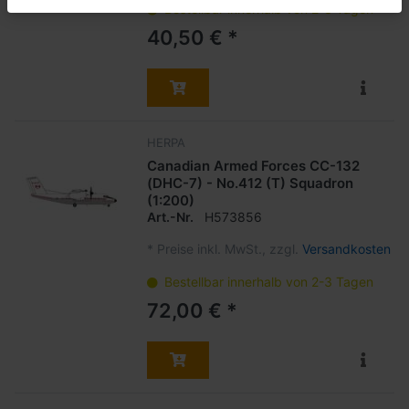
Bestellbar innerhalb von 2-3 Tagen
40,50 € *
HERPA
Canadian Armed Forces CC-132
(DHC-7) - No.412 (T) Squadron
(1:200)
Art.-Nr.
H573856
*
Preise inkl. MwSt., zzgl.
Versandkosten
Bestellbar innerhalb von 2-3 Tagen
72,00 € *