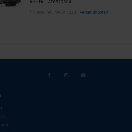
Art.-Nr.
AT6870504
*
Preise inkl. MwSt., zzgl.
Versandkosten
a
kt
uns
ssum