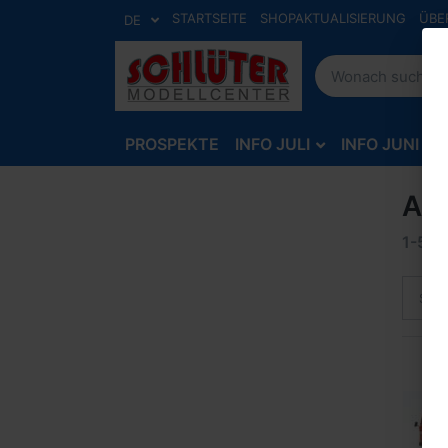
STARTSEITE
SHOPAKTUALISIERUNG
ÜBE
DE
PROSPEKTE
INFO JULI
INFO JUNI
Art
1-5
v
Sort