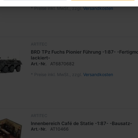
*
Preise inkl. MwSt., zzgl.
Versandkosten
ARTITEC
BRD TPz Fuchs Pionier Führung -1:87- -Fertigmo
lackiert-
Art.-Nr.
AT6870682
*
Preise inkl. MwSt., zzgl.
Versandkosten
ARTITEC
Innenbereich Café de Statie -1:87- -Bausatz-
Art.-Nr.
AT10466