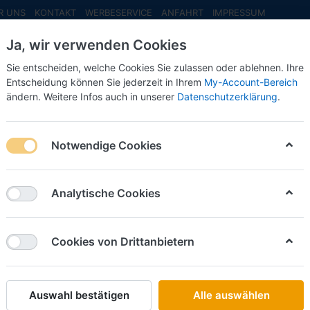
R UNS
KONTAKT
WERBESERVICE
ANFAHRT
IMPRESSUM
Ja, wir verwenden Cookies
Sie entscheiden, welche Cookies Sie zulassen oder ablehnen. Ihre
Entscheidung können Sie jederzeit in Ihrem
My-Account-Bereich
ändern. Weitere Infos auch in unserer
Datenschutzerklärung
.
INFO MAI
NEU EINGETROFFEN
NEUHEITEN VORB
itec
Notwendige Cookies
on
5
Analytische Cookies
Name: A bis Z
iere nach
Cookies von Drittanbietern
ARTITEC
Aebi TP35 Pritschenwagen -1:87- -Fertigmodell
lieferbar***
Auswahl bestätigen
Alle auswählen
Art.-Nr.
AT387702