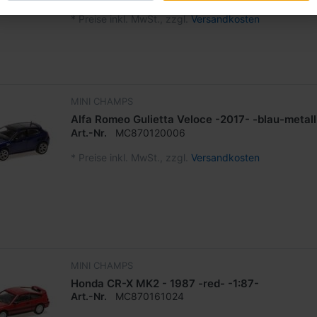
*
Preise inkl. MwSt., zzgl.
Versandkosten
MINI CHAMPS
Alfa Romeo Gulietta Veloce -2017- -blau-metall
Art.-Nr.
MC870120006
*
Preise inkl. MwSt., zzgl.
Versandkosten
MINI CHAMPS
Honda CR-X MK2 - 1987 -red- -1:87-
Art.-Nr.
MC870161024