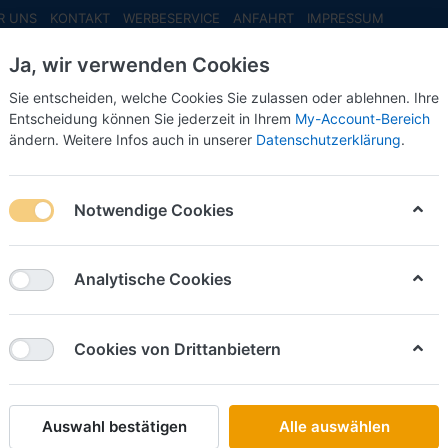
R UNS
KONTAKT
WERBESERVICE
ANFAHRT
IMPRESSUM
Ja, wir verwenden Cookies
Sie entscheiden, welche Cookies Sie zulassen oder ablehnen. Ihre
Entscheidung können Sie jederzeit in Ihrem
My-Account-Bereich
ändern. Weitere Infos auch in unserer
Datenschutzerklärung
.
INFO MAI
NEU EINGETROFFEN
NEUHEITEN VORB
niChamps
Notwendige Cookies
von
10
Analytische Cookies
Name: A bis Z
iere nach
Cookies von Drittanbietern
MINI CHAMPS
Alfa Romeo Giulia Quadrifoglio -2017- -schwarz
-1:87
Auswahl bestätigen
Alle auswählen
Art.-Nr.
MC870120106