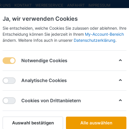
R UNS
KONTAKT
WERBESERVICE
ANFAHRT
IMPRESSUM
Ja, wir verwenden Cookies
Sie entscheiden, welche Cookies Sie zulassen oder ablehnen. Ihre
Entscheidung können Sie jederzeit in Ihrem
My-Account-Bereich
ändern. Weitere Infos auch in unserer
Datenschutzerklärung
.
INFO MAI
NEU EINGETROFFEN
NEUHEITEN VORB
dereditionen
Notwendige Cookies
on
3
Analytische Cookies
Name: A bis Z
iere nach
Cookies von Drittanbietern
HERPA
HRT Intertrans, Volvo FH GL XL 2020 svsp. Med
(Sonderedition Ungarn)
Auswahl bestätigen
Alle auswählen
Art.-Nr.
H957083