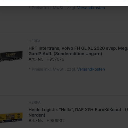
*
Preise inkl. MwSt., zzgl.
Versandkosten
HERPA
HRT Intertrans, Volvo FH GL XL 2020 svsp. Mega
GardPlAufl. (Sonderedition Ungarn)
Art.-Nr.
H957076
*
Preise inkl. MwSt., zzgl.
Versandkosten
HERPA
Heide Logistik "Hella", DAF XG+ EuroKüKoaufl. 
Norden)
Art.-Nr.
H956932