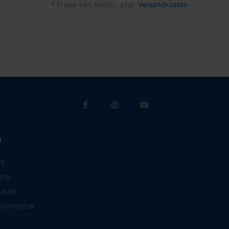
*
Preise inkl. MwSt., zzgl.
Versandkosten
a
kt
uns
ssum
shinweise