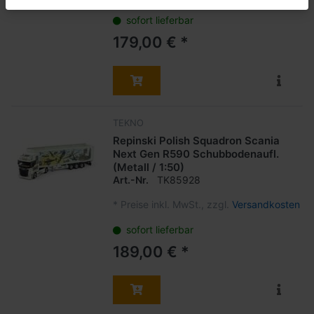
sofort lieferbar
179,00 € *
TEKNO
Repinski Polish Squadron Scania
Next Gen R590 Schubbodenaufl.
(Metall / 1:50)
Art.-Nr.
TK85928
*
Preise inkl. MwSt., zzgl.
Versandkosten
sofort lieferbar
189,00 € *