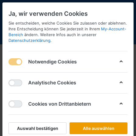
Ja, wir verwenden Cookies
Sie entscheiden, welche Cookies Sie zulassen oder ablehnen.
2
Ihre Entscheidung können Sie jederzeit in Ihrem
My-Account-
Bereich
ändern. Weitere Infos auch in unserer
Menü
Anmelden
Shopaktualisierung
Warenkorb
Datenschutzerklärung
.
Tekno
Notwendige Cookies
1-4
von
4
Filtern
Sortieren
Analytische Cookies
Cookies von Drittanbietern
TEKNO
Gartner, MAN TGX GX
ChromtankAufl. (A) (Metall / 1:50)
Art.-Nr.
TK86483
Auswahl bestätigen
Alle auswählen
*
Preise inkl. MwSt., zzgl.
Versandkosten