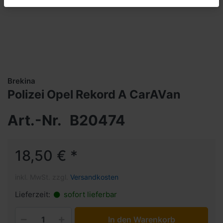
Brekina
Polizei Opel Rekord A CarAVan
Art.-Nr.
B20474
18,50 € *
inkl. MwSt. zzgl.
Versandkosten
Lieferzeit:
sofort lieferbar
In den Warenkorb