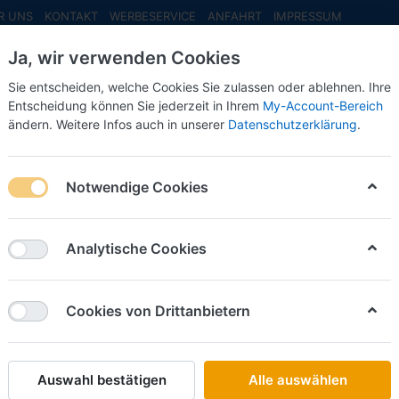
R UNS
KONTAKT
WERBESERVICE
ANFAHRT
IMPRESSUM
Ja, wir verwenden Cookies
Sie entscheiden, welche Cookies Sie zulassen oder ablehnen. Ihre
Entscheidung können Sie jederzeit in Ihrem
My-Account-Bereich
ändern. Weitere Infos auch in unserer
Datenschutzerklärung
.
INFO MAI
NEU EINGETROFFEN
NEUHEITEN VORB
uge
Seagrave Attacker, 2013, FDNY - Queens, ***PCX-Modell***
Notwendige Cookies
Brekina
Seagrav
Analytische Cookies
Queens,
Cookies von Drittanbietern
Art.-Nr.
Auswahl bestätigen
Alle auswählen
34,50 