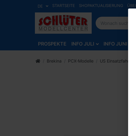
STARTSEITE
SHOPAKTUALISIERUNG
ÜBE
DE
PROSPEKTE
INFO JULI
INFO JUNI
Brekina
PCX-Modelle
US Einsatzfahrze