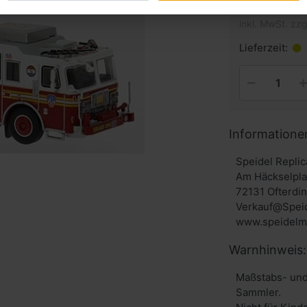
inkl. MwSt. zzg
Lieferzeit:
Informatione
Speidel Repli
Am Häckselpla
72131 Ofterdi
Verkauf@Speid
www.speidelmo
Warnhinweis:
Maßstabs- und
Sammler.