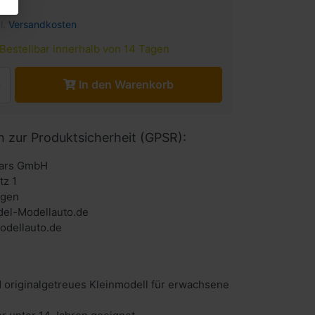
l.
Versandkosten
Bestellbar innerhalb von 14 Tagen
In den Warenkorb
n zur Produktsicherheit (GPSR):
cars GmbH
tz 1
ngen
el-Modellauto.de
dellauto.de
 originalgetreues Kleinmodell für erwachsene