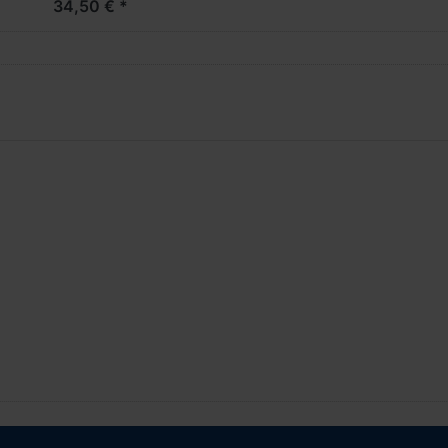
34,50 € *
Modell***