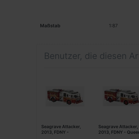
Maßstab
1:87
Benutzer, die diesen A
Seagrave Attacker,
Seagrave Attacker,
2013, FDNY -
2013, FDNY - Quee
Brooklyn ***PCX-
***PCX-Modell***