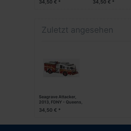
34,50 € *
34,50 € *
Modell***
Zuletzt angesehen
Seagrave Attacker,
2013, FDNY - Queens,
***PCX-Modell***
34,50 € *