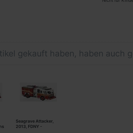
Nicht für Kind
rtikel gekauft haben, haben auch 
Seagrave Attacker,
ns
2013, FDNY -
Manhattan ***PCX-