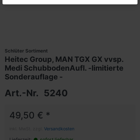
Schlüter Sortiment
Heitec Group, MAN TGX GX vvsp.
Medi SchubbodenAufl. -limitierte
Sonderauflage -
Art.-Nr.
5240
49,50 € *
inkl. MwSt. zzgl.
Versandkosten
Lieferzeit:
sofort lieferbar