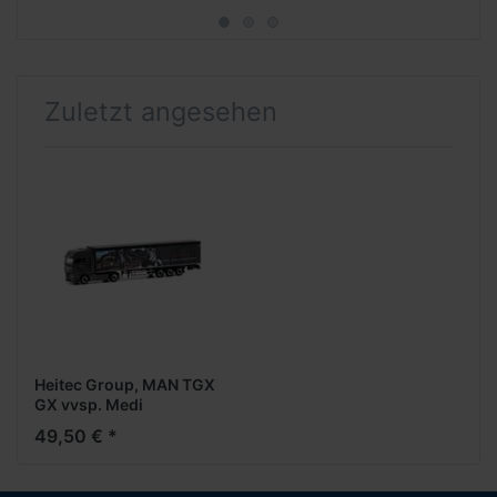
Zuletzt angesehen
Heitec Group, MAN TGX
GX vvsp. Medi
SchubbodenAufl. -
49,50 € *
limitierte Sonderauflage -