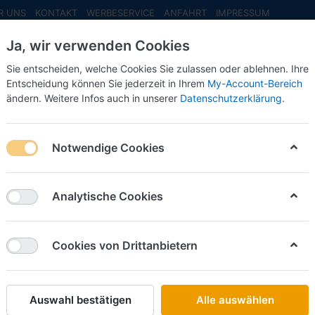
R UNS
KONTAKT
WERBESERVICE
ANFAHRT
IMPRESSUM
Ja, wir verwenden Cookies
Sie entscheiden, welche Cookies Sie zulassen oder ablehnen. Ihre
Entscheidung können Sie jederzeit in Ihrem
My-Account-Bereich
ändern. Weitere Infos auch in unserer
Datenschutzerklärung
.
INFO MAI
NEU EINGETROFFEN
NEUHEITEN VORB
itec
Notwendige Cookies
on
14
Analytische Cookies
Name: A bis Z
iere nach
Cookies von Drittanbietern
ARTITEC
DKW Munga F91/8 THW -Fertigmodell aus Resin,
Art.-Nr.
AT6870453
Auswahl bestätigen
Alle auswählen