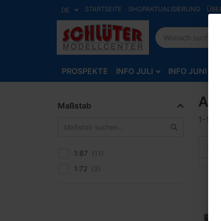
STARTSEITE
SHOPAKTUALISIERUNG
ÜBE
DE
PROSPEKTE
INFO JULI
INFO JUNI
Art
Maßstab
1-12
v
Sort
1:87
1:72