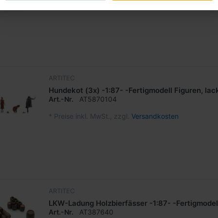
*
Preise inkl. MwSt., zzgl.
Versandkosten
ARTITEC
Hundekot (3x) -1:87- -Fertigmodell Figuren, lack
Art.-Nr.
AT5870104
*
Preise inkl. MwSt., zzgl.
Versandkosten
ARTITEC
LKW-Ladung Holzbierfässer -1:87- -Fertigmodel
Art.-Nr.
AT387640