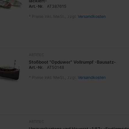
lackiert-
Art.-Nr.
AT387615
*
Preise inkl. MwSt., zzgl.
Versandkosten
ARTITEC
Stoßboot "Opduwer" Vollrumpf -Bausatz-
Art.-Nr.
AT50148
*
Preise inkl. MwSt., zzgl.
Versandkosten
ARTITEC
Umzugskartons und Hausrat -1:87- -Fertigmodel