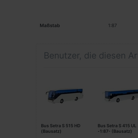
Maßstab
1:87
Benutzer, die diesen A
Bus Setra S 515 HD
Bus Setra S 415 UL
(Bausatz)
-1:87- (Bausatz)