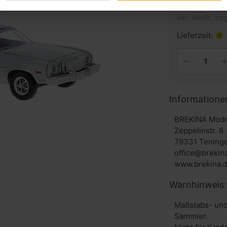
inkl. MwSt. zzg
Lieferzeit:
Informatione
BREKINA Mode
Zeppelinstr. 8
79331 Tening
office@brekin
www.brekina.
Warnhinweis:
Maßstabs- und
Sammler.