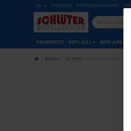
STARTSEITE
SHOPAKTUALISIERUNG
ÜBE
DE
PROSPEKTE
INFO JULI
INFO JUNI
Brekina
US PKW
Ford Gran Torino, -sil