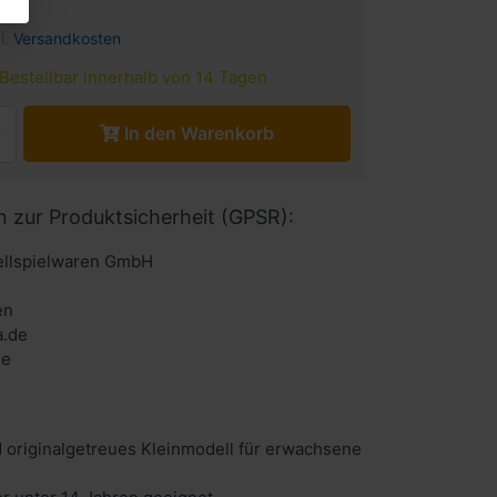
l.
Versandkosten
Bestellbar innerhalb von 14 Tagen
In den Warenkorb
n zur Produktsicherheit (GPSR):
llspielwaren GmbH
en
a.de
de
 originalgetreues Kleinmodell für erwachsene