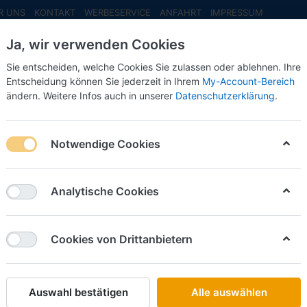
R UNS
KONTAKT
WERBESERVICE
ANFAHRT
IMPRESSUM
Ja, wir verwenden Cookies
Sie entscheiden, welche Cookies Sie zulassen oder ablehnen. Ihre
Entscheidung können Sie jederzeit in Ihrem
My-Account-Bereich
ändern. Weitere Infos auch in unserer
Datenschutzerklärung
.
INFO MAI
NEU EINGETROFFEN
NEUHEITEN VORB
ber/schwarz-
Notwendige Cookies
Brekina
Ford Gra
Analytische Cookies
silber/
Cookies von Drittanbietern
Art.-Nr.
Auswahl bestätigen
Alle auswählen
19,50 €