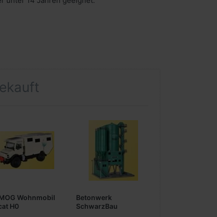
er unter 14 Jahren geeignet.
gekauft
MOG Wohnmobil
Betonwerk
cat H0
SchwarzBau