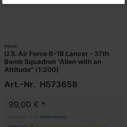
Herpa
U.S. Air Force B-1B Lancer - 37th
Bomb Squadron "Alien with an
Attitude" (1:200)
Art.-Nr.
H573658
99,00 € *
inkl. MwSt. zzgl.
Versandkosten
Lieferzeit:
Bestellbar innerhalb von 2-3 Tagen