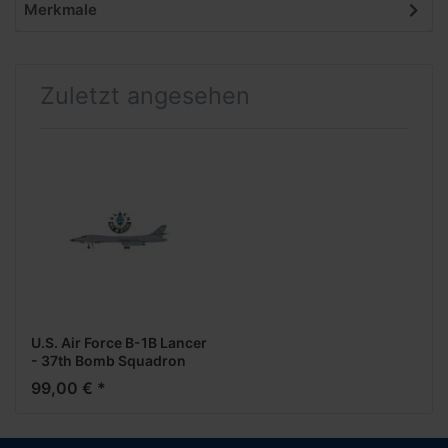
Merkmale
Zuletzt angesehen
U.S. Air Force B-1B Lancer
- 37th Bomb Squadron
"Alien with an Attitude"
99,00 € *
(1:200)