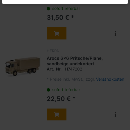
sofort lieferbar
31,50 € *
HERPA
Arocs 6x6 Pritsche/Plane,
sandbeige undekoriert
Art.-Nr.
H747202
*
Preise inkl. MwSt., zzgl.
Versandkosten
sofort lieferbar
22,50 € *