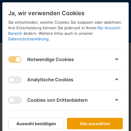
Ja, wir verwenden Cookies
Sie entscheiden, welche Cookies Sie zulassen oder ablehnen.
Ihre Entscheidung können Sie jederzeit in Ihrem
My-Account-
Bereich
ändern. Weitere Infos auch in unserer
Menü
Anmelden
Shopaktualisierung
Warenkorb
Datenschutzerklärung
.
Herpa-Neuheiten
Notwendige Cookies
1-12
von
41
Filtern
Sortieren
Analytische Cookies
Cookies von Drittanbietern
HERPA
Arocs M Betonmischer 4achs,
rot/silber
Art.-Nr.
H319133
Auswahl bestätigen
Alle auswählen
*
Preise inkl. MwSt., zzgl.
Versandkosten