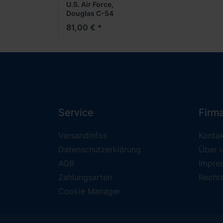
U.S. Air Force,
Douglas C-54
Skymaster
81,00 € *
"Rosinenbomber", 44-
9063 (1:200)
Service
Firm
Versandinfos
Konta
Datenschutzerklärung
Über 
AGB
Impre
Zahlungsarten
Recht
Cookie Manager