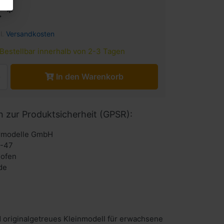
 *
l.
Versandkosten
Bestellbar innerhalb von 2-3 Tagen
In den Warenkorb
n zur Produktsicherheit (GPSR):
urmodelle GmbH
6-47
hofen
de
 originalgetreues Kleinmodell für erwachsene