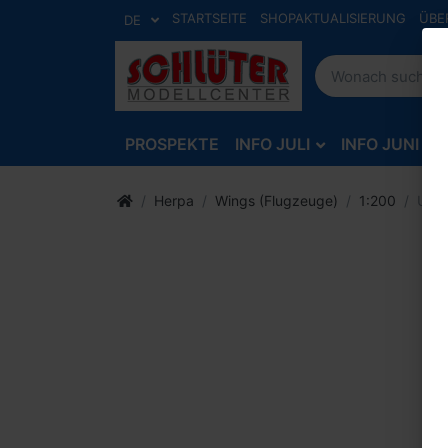
STARTSEITE
SHOPAKTUALISIERUNG
ÜBE
DE
PROSPEKTE
INFO JULI
INFO JUNI
Herpa
Wings (Flugzeuge)
1:200
U.S.