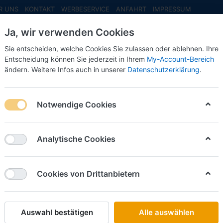
R UNS
KONTAKT
WERBESERVICE
ANFAHRT
IMPRESSUM
Ja, wir verwenden Cookies
Sie entscheiden, welche Cookies Sie zulassen oder ablehnen. Ihre
Entscheidung können Sie jederzeit in Ihrem
My-Account-Bereich
ändern. Weitere Infos auch in unserer
Datenschutzerklärung
.
INFO MAI
NEU EINGETROFFEN
NEUHEITEN VORB
 Air Force, Douglas C-54 Skymaster "Rosinenbomber", 44-9063 (1:2
Notwendige Cookies
Herpa
U.S. Air
Analytische Cookies
Skymast
44-9063
Cookies von Drittanbietern
Art.-Nr.
Auswahl bestätigen
Alle auswählen