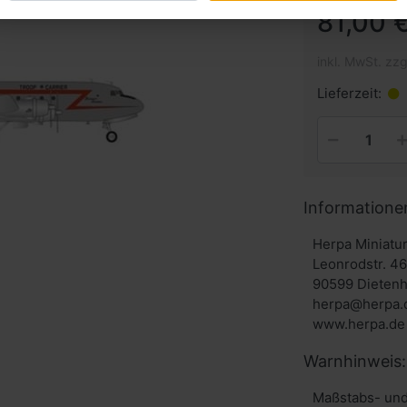
81,00 €
inkl. MwSt. zzg
Lieferzeit:
Informatione
Herpa Miniat
Leonrodstr. 4
90599 Dieten
herpa@herpa.
www.herpa.de
Warnhinweis:
Maßstabs- und