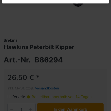
Brekina
Hawkins Peterbilt Kipper
Art.-Nr.
B86294
26,50 € *
inkl. MwSt. zzgl.
Versandkosten
Lieferzeit:
Bestellbar innerhalb von 14 Tagen
In den Warenkorb